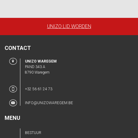
UNIZO LID WORDEN
CONTACT
UNIZO WAREGEM
PAND 343 A
8790 Waregem
+32 56 61 24 73
INFO@UNIZOWAREGEM.BE
MENU
BESTUUR