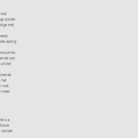
 met
ige zonder
ndige met
teeds
erke daling
erscomité.
 einde van
 uitstel
onende
s het
en met
an meer
et o.a.
pbouw.
 sociale
g