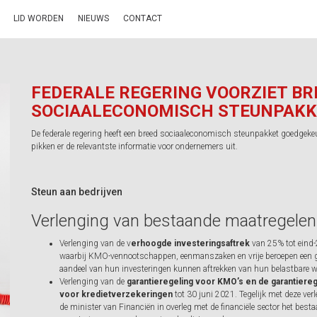
LID WORDEN
NIEUWS
CONTACT
FEDERALE REGERING VOORZIET BR
SOCIAALECONOMISCH STEUNPAK
De federale regering heeft een breed sociaaleconomisch steunpakket goedgeke
pikken er de relevantste informatie voor ondernemers uit.
Steun aan bedrijven
Verlenging van bestaande maatregelen
Verlenging van de v
erhoogde investeringsaftrek
van 25% tot eind
waarbij KMO-vennootschappen, eenmanszaken en vrije beroepen een g
aandeel van hun investeringen kunnen aftrekken van hun belastbare w
Verlenging van de
garantieregeling voor KMO’s en de garantiereg
voor kredietverzekeringen
tot 30 juni 2021. Tegelijk met deze ver
de minister van Financiën in overleg met de financiële sector het best