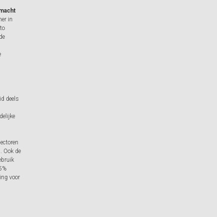
rmacht
er in
uto
de
e
id deels
delijke
sectoren
n. Ook de
ebruik
65%
ing voor