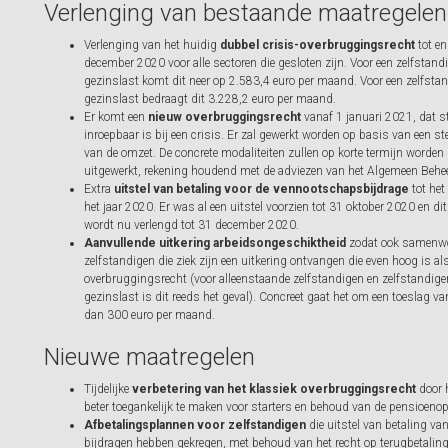
Verlenging van bestaande maatregelen
Verlenging van het huidig
dubbel crisis-overbruggingsrecht
tot en
december 2020 voor alle sectoren die gesloten zijn. Voor een zelfstand
gezinslast komt dit neer op 2.583,4 euro per maand. Voor een zelfsta
gezinslast bedraagt dit 3.228,2 euro per maand.
Er komt een
nieuw overbruggingsrecht
vanaf 1 januari 2021, dat s
inroepbaar is bij een crisis. Er zal gewerkt worden op basis van een st
van de omzet. De concrete modaliteiten zullen op korte termijn worden
uitgewerkt, rekening houdend met de adviezen van het Algemeen Behe
Extra
uitstel van betaling voor de vennootschapsbijdrage
tot het
het jaar 2020. Er was al een uitstel voorzien tot 31 oktober 2020 en dit
wordt nu verlengd tot 31 december 2020.
Aanvullende uitkering arbeidsongeschiktheid
zodat ook samenw
zelfstandigen die ziek zijn een uitkering ontvangen die even hoog is al
overbruggingsrecht (voor alleenstaande zelfstandigen en zelfstandig
gezinslast is dit reeds het geval). Concreet gaat het om een toeslag v
dan 300 euro per maand.
Nieuwe maatregelen
Tijdelijke
verbetering van het klassiek overbruggingsrecht
door h
beter toegankelijk te maken voor starters en behoud van de pensioeno
Afbetalingsplannen voor zelfstandigen
die uitstel van betaling van
bijdragen hebben gekregen, met behoud van het recht op terugbetalin