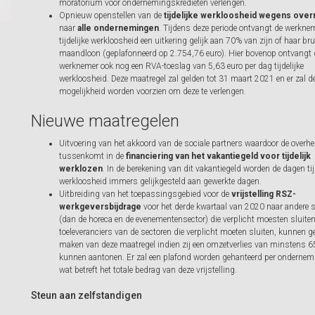
moratorium voor ondernemingskredieten verlengen.
Opnieuw openstellen van de
tijdelijke werkloosheid wegens ove
naar
alle ondernemingen
. Tijdens deze periode ontvangt de werknem
tijdelijke werkloosheid een uitkering gelijk aan 70% van zijn of haar br
maandloon (geplafonneerd op 2.754,76 euro). Hier bovenop ontvangt 
werknemer ook nog een RVA-toeslag van 5,63 euro per dag tijdelijke
werkloosheid. Deze maatregel zal gelden tot 31 maart 2021 en er zal d
mogelijkheid worden voorzien om deze te verlengen.
Nieuwe maatregelen
Uitvoering van het akkoord van de sociale partners waardoor de overhe
tussenkomt in de
financiering van het vakantiegeld voor tijdelijk
werklozen
. In de berekening van dit vakantiegeld worden de dagen tij
werkloosheid immers gelijkgesteld aan gewerkte dagen.
Uitbreiding van het toepassingsgebied voor de
vrijstelling RSZ-
werkgeversbijdrage
voor het derde kwartaal van 2020 naar andere 
(dan de horeca en de evenementensector) die verplicht moesten sluite
toeleveranciers van de sectoren die verplicht moeten sluiten, kunnen g
maken van deze maatregel indien zij een omzetverlies van minstens 
kunnen aantonen. Er zal een plafond worden gehanteerd per ondernem
wat betreft het totale bedrag van deze vrijstelling.
Steun aan zelfstandigen