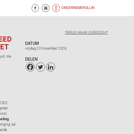
ONDERNEMERSLIJN
TERUG NAAR OVERZICHT
EED
DATUM
KET
vrijdag 20 november 2026
urd. We
DELEN
-2022,
roter
inst.
eling
lenging zal
aande